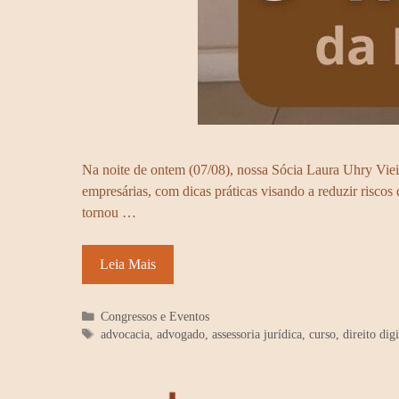
Na noite de ontem (07/08), nossa Sócia Laura Uhry Viei
empresárias, com dicas práticas visando a reduzir risco
tornou …
Leia Mais
Categorias
Congressos e Eventos
Tags
advocacia
,
advogado
,
assessoria jurídica
,
curso
,
direito digi