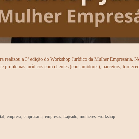
ra realizou a 3ª edição do Workshop Jurídico da Mulher Empresária. N
s de problemas jurídicos com clientes (consumidores), parceiros, forne
tal
,
empresa
,
empresária
,
empresas
,
Lajeado
,
mulheres
,
workshop